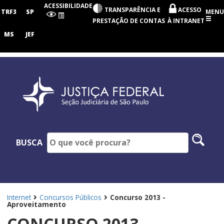
Seção
ACESSIBILIDADE
TRANSPARÊNCIA E
ACESSO
Judiciária
TRF3
SP
MENU
de
PRESTAÇÃO DE CONTAS
À INTRANET
São
Paulo
MS
JEF
Pesq
BUSCA
no
site
Internet
Concursos Públicos
Concurso 2013 -
Aproveitamento
CONCURSO 2013 -