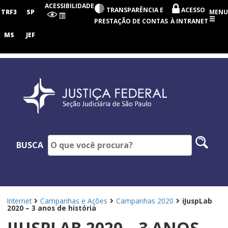
Seção
ACESSIBILIDADE
TRANSPARÊNCIA E
ACESSO
Judiciária
TRF3
SP
MENU
de
PRESTAÇÃO DE CONTAS
À INTRANET
São
Paulo
MS
JEF
Pesq
BUSCA
no
site
Internet
Campanhas e Ações
Campanhas 2020
iJuspLab
2020 – 3 anos de história
IJUSPLAB 2020 – 3 ANOS