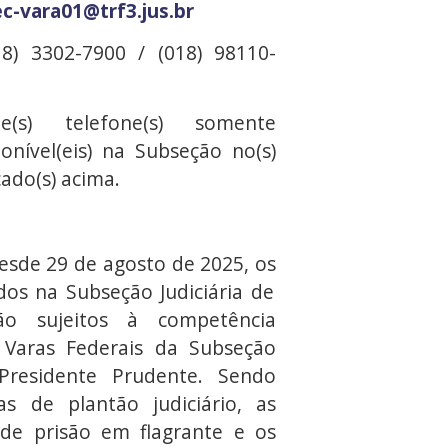
ec-vara01@trf3.jus.br
18) 3302-7900 / (018) 98110-
e(s) telefone(s) somente
ponível(eis) na Subseção no(s)
cado(s) acima.
Desde 29 de agosto de 2025, os
dos na Subseção Judiciária de
ão sujeitos à competência
s Varas Federais da Subseção
 Presidente Prudente. Sendo
as de plantão judiciário, as
de prisão em flagrante e os