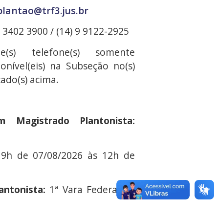
plantao@trf3.jus.br
) 3402 3900 / (14) 9 9122-2925
e(s) telefone(s) somente
ponível(eis) na Subseção no(s)
cado(s) acima.
 Magistrado Plantonista:
19h de 07/08/2026 às 12h de
antonista:
1ª Vara Federal de