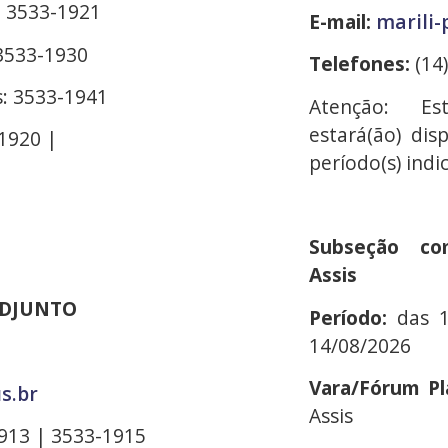
: 3533-1921
E-mail:
marili-
 3533-1930
Telefones:
(14
s: 3533-1941
Atenção: Est
estará(ão) dis
-1920 |
período(s) indi
Subseção com
Assis
ADJUNTO
Período:
das 
14/08/2026
Vara/Fórum Pl
us.br
Assis
913 | 3533-1915