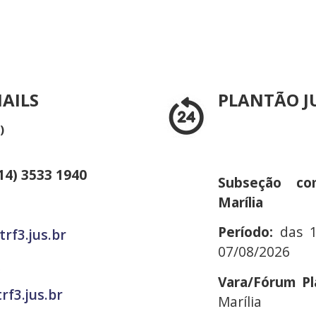
MAILS
PLANTÃO J
)
14) 3533 1940
Subseção com
Marília
Período:
das 
rf3.jus.br
07/08/2026
Vara/Fórum Pl
f3.jus.br
Marília