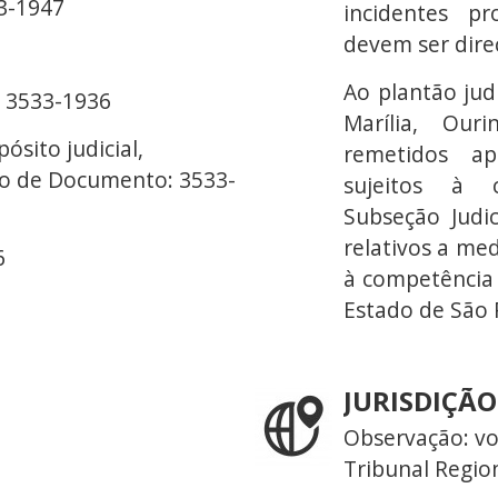
33-1947
incidentes pr
devem ser dire
Ao plantão judi
: 3533-1936
Marília, Ou
ósito judicial,
remetidos a
ão de Documento: 3533-
sujeitos à c
Subseção Judic
relativos a me
6
à competência 
Estado de São 
JURISDIÇÃO
Observação: vo
Tribunal Region