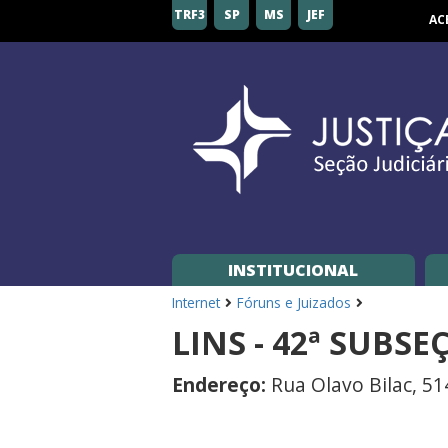
Seção
TRF3
SP
MS
JEF
AC
Judiciária
de
São
Paulo
INSTITUCIONAL
Internet
Fóruns e Juizados
LINS - 42ª SUBSE
Endereço:
Rua Olavo Bilac, 514