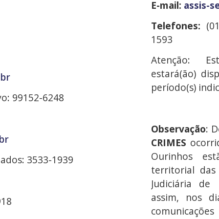
E-mail:
assis-s
Telefones:
(0
1593
Atenção: Est
estará(ão) dis
.br
período(s) indi
vo: 99152-6248
Observação
: 
br
CRIMES
ocorri
Ourinhos est
ados: 3533-1939
territorial da
Judiciária de
assim, nos di
918
comunicações 