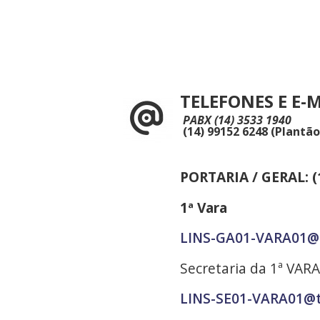
TELEFONES E E-
PABX (14) 3533 1940
(14) 99152 6248 (Plantão
PORTARIA / GERAL: (
1ª Vara
LINS-GA01-VARA01@t
Secretaria da 1ª VARA
LINS-SE01-VARA01@tr