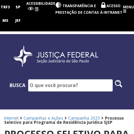
Seção
ACESSIBILIDADE
TRANSPARÊNCIA E
ACESSO
Judiciária
TRF3
SP
MENU
de
PRESTAÇÃO DE CONTAS
À INTRANET
São
Paulo
MS
JEF
Pesq
BUSCA
no
site
Internet
Campanhas e Ações
Campanha 2025
Processo
Seletivo para Programa de Residência Jurídica SJSP
PROCESSO SELETIVO PARA