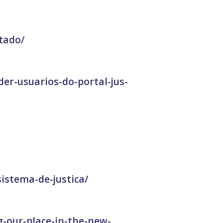
tado/
der-usuarios-do-portal-jus-
sistema-de-justica/
-our-place-in-the-new-