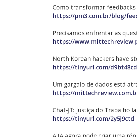
Como transformar feedbacks q
https://pm3.com.br/blog/fee
Precisamos enfrentar as quest
https://www.mittechreview.pt
North Korean hackers have stol
https://tinyurl.com/d9bt48cd
Um gargalo de dados está atra
https://mittechreview.com.b
Chat-JT: Justiça do Trabalho lan
https://tinyurl.com/2y5j9ctd
A IA agora pode criar uma rép