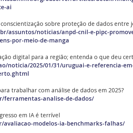
ce-ai
conscientização sobre proteção de dados entre 
br/assuntos/noticias/anpd-cnil-e-pipc-promov
vens-por-meio-de-manga
ção digital para a região; entenda o que deu cer
ao/noticia/2025/01/31/uruguai-e-referencia-em
erto.ghtml
ara trabalhar com análise de dados em 2025?
r/ferramentas-analise-de-dados/
esso em IA é terrível
br/avaliacao-modelos-ia-benchmarks-falhas/