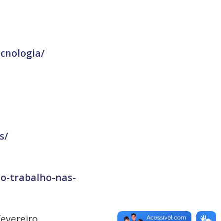
ecnologia/
s/
do-trabalho-nas-
fevereiro