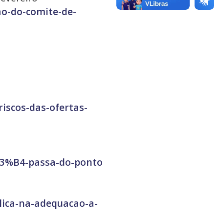
ao-do-comite-de-
riscos-das-ofertas-
%C3%B4-passa-do-ponto
lica-na-adequacao-a-