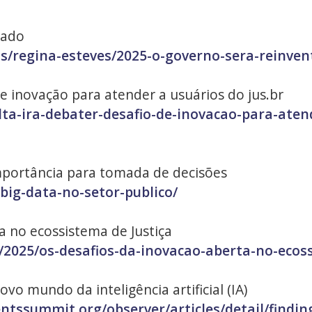
tado
s/regina-esteves/2025-o-governo-sera-reinven
de inovação para atender a usuários do jus.br
lta-ira-debater-desafio-de-inovacao-para-aten
importância para tomada de decisões
big-data-no-setor-publico/
a no ecossistema de Justiça
1/2025/os-desafios-da-inovacao-aberta-no-ecos
o mundo da inteligência artificial (IA)
ssummit.org/observer/articles/detail/finding