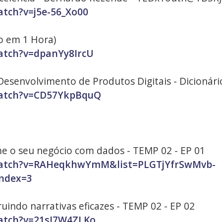
tch?v=j5e-56_Xo00
o em 1 Hora)
atch?v=dpanYy8IrcU
Desenvolvimento de Produtos Digitais - Dicionár
watch?v=CD57YkpBquQ
me o seu negócio com dados - TEMP 02 - EP 01
watch?v=RAHeqkhwYmM&list=PLGTjYfrSwMvb-
ndex=3
uindo narrativas eficazes - TEMP 02 - EP 02
atch?v=21sJ7W4ZLKo