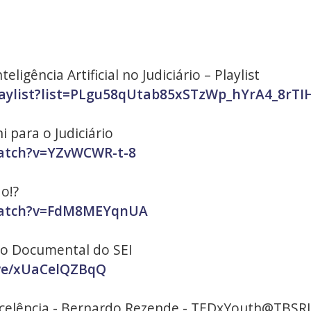
ligência Artificial no Judiciário – Playlist
aylist?list=PLgu58qUtab85xSTzWp_hYrA4_8rTI
 para o Judiciário
atch?v=YZvWCWR-t-8
o!?
watch?v=FdM8MEYqnUA
o Documental do SEI
ive/xUaCelQZBqQ
xcelência - Bernardo Rezende - TEDxYouth@TBSRJ