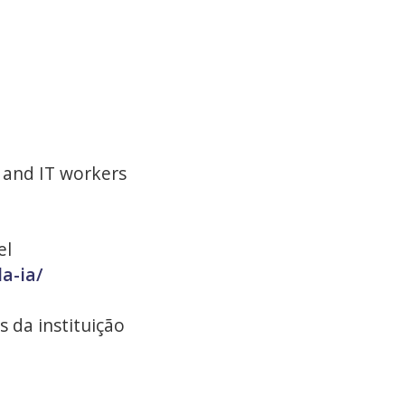
s and IT workers
el
a-ia/
is da instituição