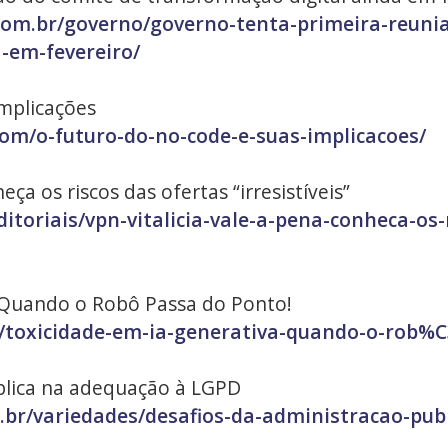
.com.br/governo/governo-tenta-primeira-reuni
-em-fevereiro/
mplicações
om/o-futuro-do-no-code-e-suas-implicacoes/
eça os riscos das ofertas “irresistíveis”
ditoriais/vpn-vitalicia-vale-a-pena-conheca-os-
 Quando o Robô Passa do Ponto!
g/toxicidade-em-ia-generativa-quando-o-rob
blica na adequação à LGPD
.br/variedades/desafios-da-administracao-pub