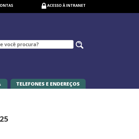
CONTAS
ACESSO À INTRANET
Pesquisar
no
site
A
TELEFONES E ENDEREÇOS
025