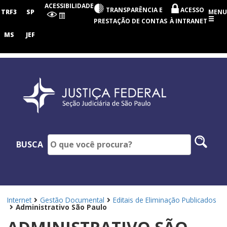
Seção
ACESSIBILIDADE
TRANSPARÊNCIA E
ACESSO
Judiciária
TRF3
SP
MENU
de
PRESTAÇÃO DE CONTAS
À INTRANET
São
Paulo
MS
JEF
Pesq
BUSCA
no
site
Internet
Gestão Documental
Editais de Eliminação Publicados
Administrativo São Paulo