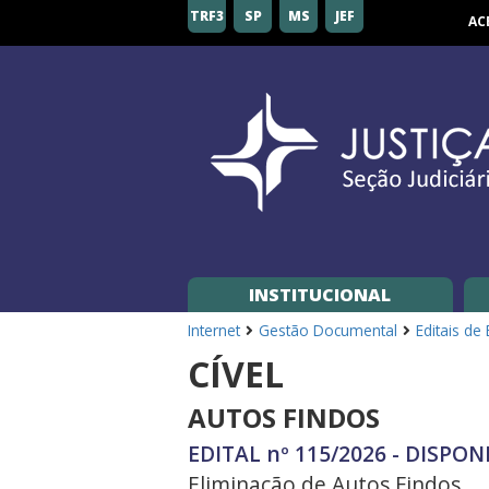
Seção
TRF3
SP
MS
JEF
AC
Judiciária
de
São
Paulo
INSTITUCIONAL
Internet
Gestão Documental
Editais de
CÍVEL
AUTOS FINDOS
EDITAL nº 115/2026 - DISPON
Eliminação de Autos Findos