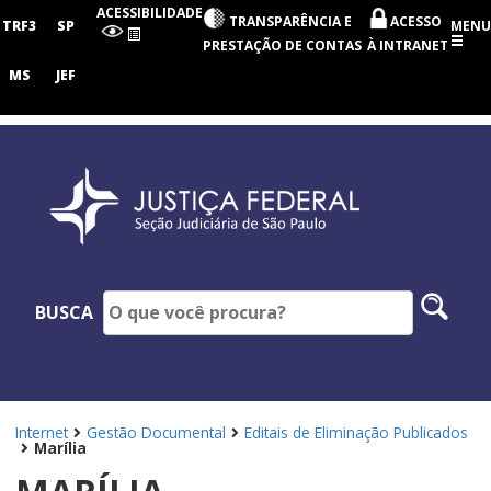
Seção
ACESSIBILIDADE
TRANSPARÊNCIA E
ACESSO
Judiciária
TRF3
SP
MENU
de
PRESTAÇÃO DE CONTAS
À INTRANET
São
Paulo
MS
JEF
Pesq
BUSCA
no
site
Internet
Gestão Documental
Editais de Eliminação Publicados
Marília