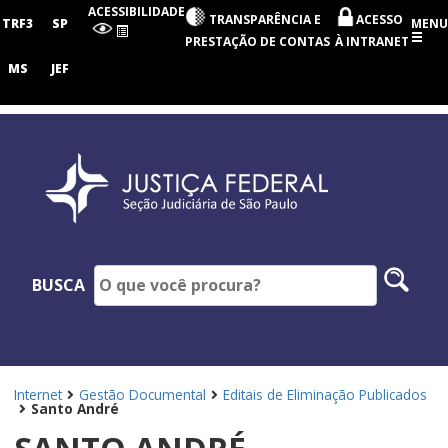
Seção
ACESSIBILIDADE
TRANSPARÊNCIA E
ACESSO
Judiciária
TRF3
SP
MENU
de
PRESTAÇÃO DE CONTAS
À INTRANET
São
Paulo
MS
JEF
Pesq
BUSCA
no
site
Internet
Gestão Documental
Editais de Eliminação Publicados
Santo André