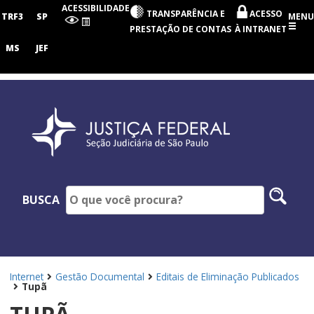
Seção
ACESSIBILIDADE
TRANSPARÊNCIA E
ACESSO
Judiciária
TRF3
SP
MENU
de
PRESTAÇÃO DE CONTAS
À INTRANET
São
Paulo
MS
JEF
Pesq
BUSCA
no
site
Internet
Gestão Documental
Editais de Eliminação Publicados
Tupã