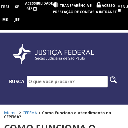
Seção
ACESSIBILIDADE
TRANSPARÊNCIA E
ACESSO
Judiciária
TRF3
SP
MENU
de
PRESTAÇÃO DE CONTAS
À INTRANET
São
Paulo
MS
JEF
Pesq
BUSCA
no
site
Internet
CEPEMA
Como funciona o atendimento na
CEPEMA?
COMO FUNCIONA O