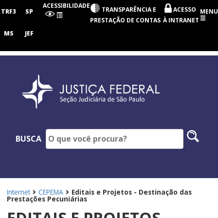
Seção
ACESSIBILIDADE
TRANSPARÊNCIA E
ACESSO
Judiciária
TRF3
SP
MENU
de
PRESTAÇÃO DE CONTAS
À INTRANET
São
Paulo
MS
JEF
Pesq
BUSCA
no
site
Internet
CEPEMA
Editais e Projetos - Destinação das
Prestações Pecuniárias
EDITAIS E PROJETOS -