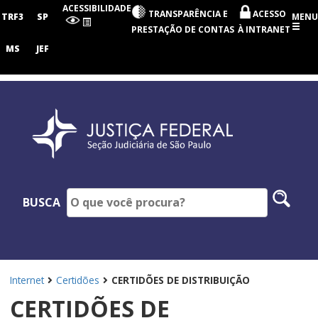
Seção
ACESSIBILIDADE
TRANSPARÊNCIA E
ACESSO
Judiciária
TRF3
SP
MENU
de
PRESTAÇÃO DE CONTAS
À INTRANET
São
Paulo
MS
JEF
Pesq
BUSCA
no
site
Internet
Certidões
CERTIDÕES DE DISTRIBUIÇÃO
CERTIDÕES DE