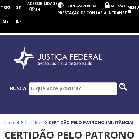
Seção
ACESSIBILIDADE
TRANSPARÊNCIA E
ACESSO
Judiciária
TRF3
SP
MENU
de
PRESTAÇÃO DE CONTAS
À INTRANET
São
Paulo
MS
JEF
Pesq
BUSCA
no
site
Internet
Certidões
CERTIDÃO PELO PATRONO (MILITÂNCIA)
CERTIDÃO PELO PATRONO