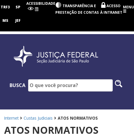
Seção
ACESSIBILIDADE
TRANSPARÊNCIA E
ACESSO
Judiciária
TRF3
SP
MENU
de
PRESTAÇÃO DE CONTAS
À INTRANET
São
Paulo
MS
JEF
Pesq
BUSCA
no
site
Internet
Custas Judiciais
ATOS NORMATIVOS
ATOS NORMATIVOS