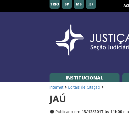
Seção
TRF3
SP
MS
JEF
AC
Judiciária
de
São
Paulo
INSTITUCIONAL
Internet
Editais de Citação
JAÚ
Publicado em
13/12/2017 às 11h00
e a