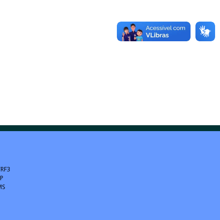
TRF3
SP
MS