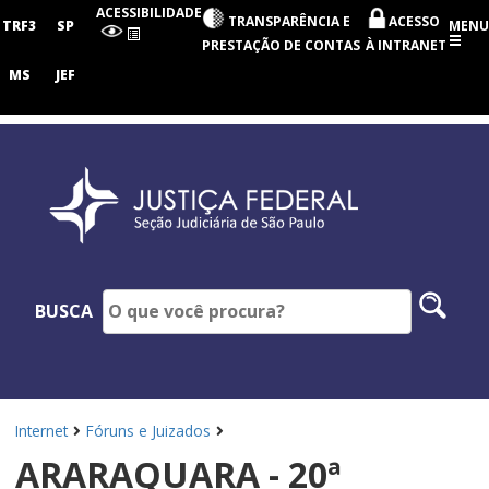
Seção
ACESSIBILIDADE
TRANSPARÊNCIA E
ACESSO
Judiciária
TRF3
SP
MENU
de
PRESTAÇÃO DE CONTAS
À INTRANET
São
Paulo
MS
JEF
Pesq
BUSCA
no
site
Internet
Fóruns e Juizados
ARARAQUARA - 20ª