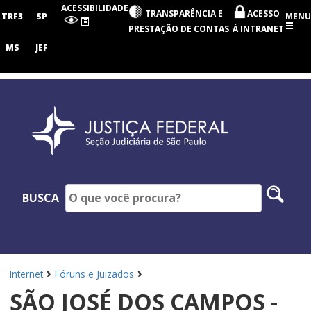
Seção
ACESSIBILIDADE
TRANSPARÊNCIA E
ACESSO
Judiciária
TRF3
SP
MENU
de
PRESTAÇÃO DE CONTAS
À INTRANET
São
Paulo
MS
JEF
Pesq
BUSCA
no
site
Internet
Fóruns e Juizados
SÃO JOSÉ DOS CAMPOS -