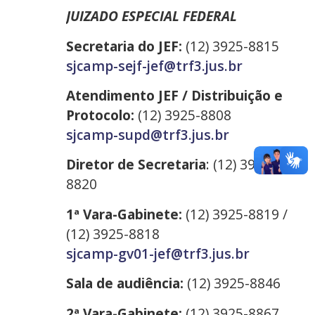
JUIZADO ESPECIAL FEDERAL
Secretaria do JEF:
(12) 3925-8815
sjcamp-sejf-jef@trf3.jus.br
Atendimento JEF / Distribuição e
Protocolo:
(12) 3925-8808
sjcamp-supd@trf3.jus.br
Diretor de Secretaria
: (12) 3925-
8820
1ª Vara-Gabinete:
(12) 3925-8819 /
(12) 3925-8818
sjcamp-gv01-jef@trf3.jus.br
Sala de audiência:
(12) 3925-8846
2ª Vara-Gabinete:
(12) 3925-8867