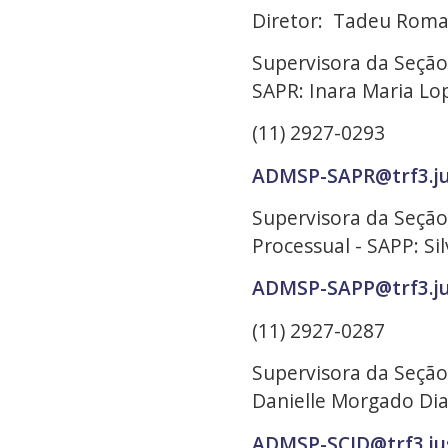
Diretor: Tadeu Rom
Supervisora da Seção
SAPR: Inara Maria L
(11) 2927-0293
ADMSP-SAPR@trf3.ju
Supervisora da Seção
Processual - SAPP: Si
ADMSP-SAPP@trf3.ju
(11) 2927-0287
Supervisora da Seção
Danielle Morgado Di
ADMSP-SCID@trf3.ju