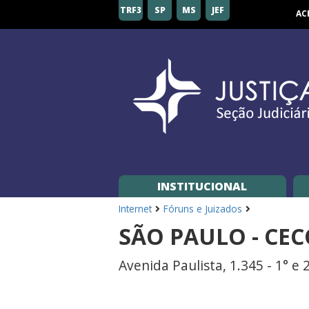
Seção
TRF3
SP
MS
JEF
AC
Judiciária
de
São
Paulo
INSTITUCIONAL
Internet
Fóruns e Juizados
SÃO PAULO - CE
Avenida Paulista, 1.345 - 1° e