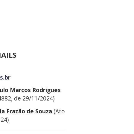
MAILS
s.b
r
aulo Marcos Rodrigues
4882, de 29/11/2024)
ela Frazão de Souza
(Ato
024)