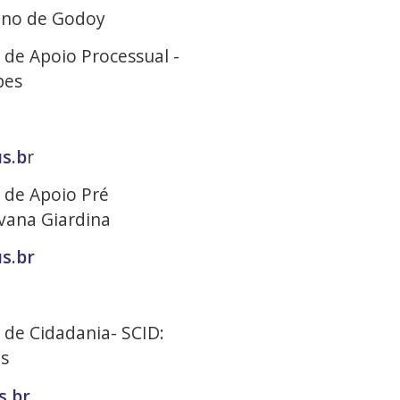
ano de Godoy
 de Apoio Processual -
opes
s.b
r
 de Apoio Pré
lvana Giardina
s.br
 de Cidadania- SCID:
as
s.br