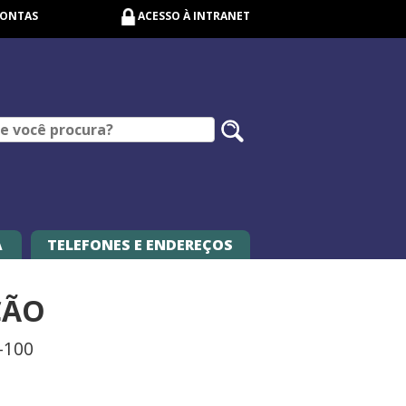
CONTAS
ACESSO À INTRANET
Pesquisar
no
site
A
TELEFONES E ENDEREÇOS
ÇÃO
0-100