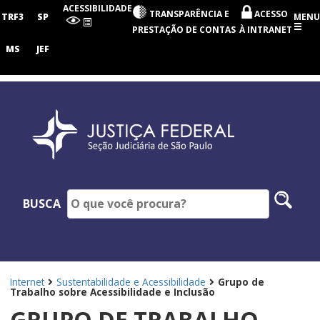
Seção
ACESSIBILIDADE
TRANSPARÊNCIA E
ACESSO
Judiciária
TRF3
SP
MENU
de
PRESTAÇÃO DE CONTAS
À INTRANET
São
Paulo
MS
JEF
Pesq
BUSCA
no
site
Internet
Sustentabilidade e Acessibilidade
Grupo de
Trabalho sobre Acessibilidade e Inclusão
GRUPO DE TRABALHO