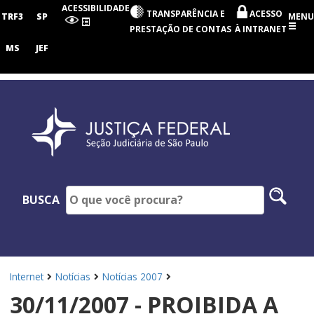
Seção
ACESSIBILIDADE
TRANSPARÊNCIA E
ACESSO
Judiciária
TRF3
SP
MENU
de
PRESTAÇÃO DE CONTAS
À INTRANET
São
Paulo
MS
JEF
Pesq
BUSCA
no
site
Internet
Notícias
Notícias 2007
30/11/2007 - PROIBIDA A