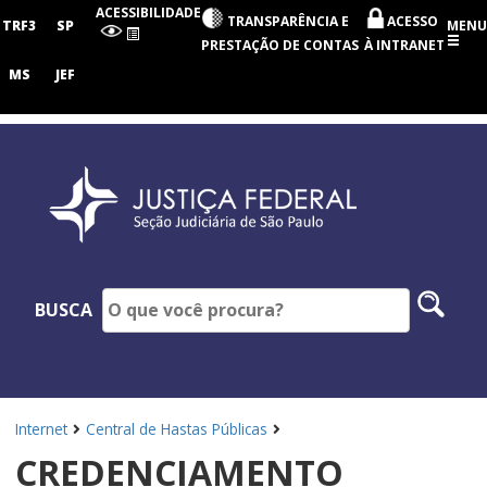
Seção
ACESSIBILIDADE
TRANSPARÊNCIA E
ACESSO
Judiciária
TRF3
SP
MENU
de
PRESTAÇÃO DE CONTAS
À INTRANET
São
Paulo
MS
JEF
Pesq
BUSCA
no
site
Internet
Central de Hastas Públicas
CREDENCIAMENTO