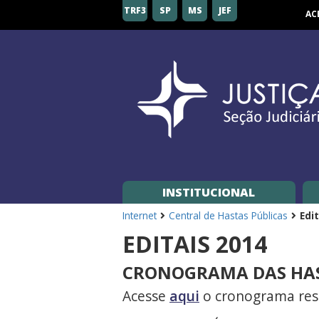
Seção
TRF3
SP
MS
JEF
AC
Judiciária
de
São
Paulo
INSTITUCIONAL
Internet
Central de Hastas Públicas
Edi
EDITAIS 2014
CRONOGRAMA DAS HAST
Acesse
aqui
o cronograma res