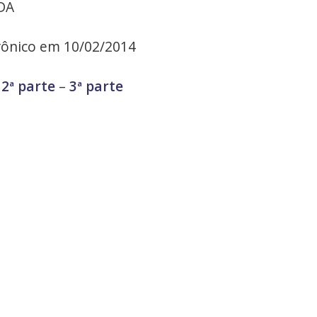
DA
trônico em 10/02/2014
–
2ª parte
–
3ª parte